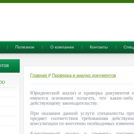
Полезное
О компании
Контакты
Cпец
нтов
Главная
//
Проверка и анализ документов
ООО
Юридический анализ и проверка документов н
имеются основания полагать, что какие-либ
действующему законодательству.
При оказании данной услуги специалисты про
предмет соответствия требованиям действую
консультации по внесению необходимых изменен
Качественный анализ и проверка докумен