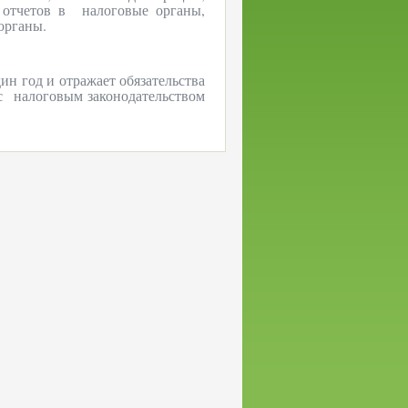
 отчетов в
налоговые органы,
органы.
дин год и отражает обязательства
 с
налоговым законодательством