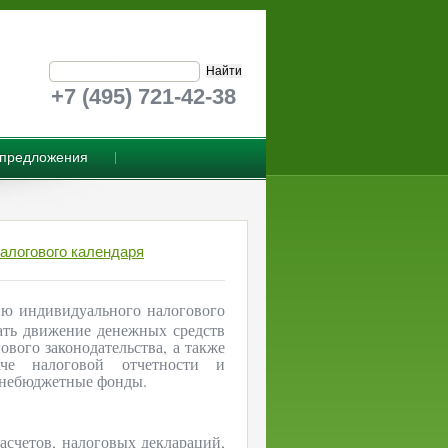
+7 (495) 721-42-38
предложения
алогового календаря
ию индивидуального налогового
ать движение денежных средств
ового законодательства, а также
аче налоговой отчетности и
внебюджетные фонды.
асчетов, налоговых деклараций,