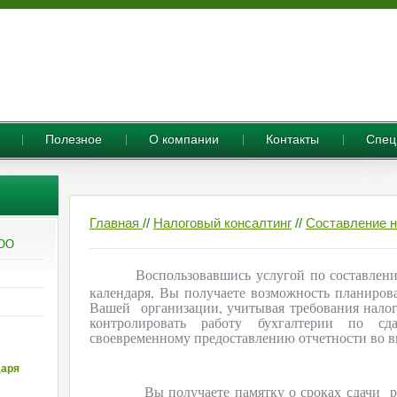
Полезное
О компании
Контакты
Cпец
Главная
//
Налоговый консалтинг
//
Составление н
ООО
Воспользовавшись услугой по составлен
календаря, Вы получаете возможность планиров
Вашей
организации, учитывая требования налог
контролировать работу бухгалтерии по сд
своевременному предоставлению отчетности во 
даря
Вы получаете памятку о сроках сдачи
р